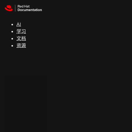
Skip to navigation
Skip to content
支
持
AI
学习
控制台
文档
（Console）
资源
开
发
人
员
开
始
试
用
联