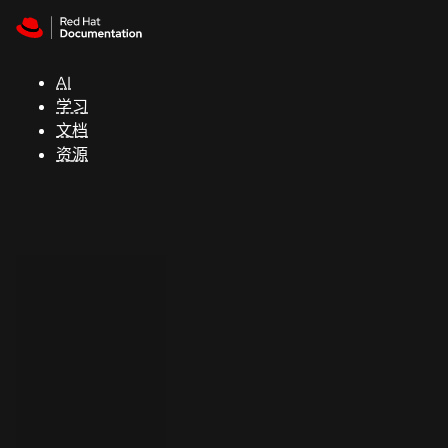
Skip to navigation
Skip to content
支
持
AI
学习
控制台
文档
（Console）
资源
开
发
人
员
开
始
试
用
联