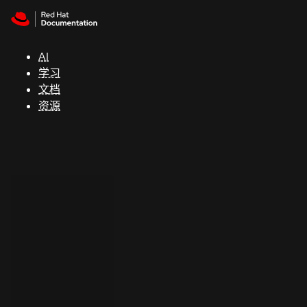
Skip to navigation
Skip to content
支
持
AI
学习
控制台
文档
（Console）
资源
开
发
人
员
开
始
试
用
联