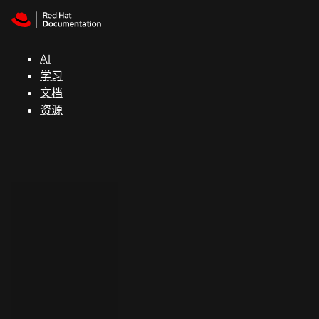
Skip to navigation
Skip to content
支
持
AI
学习
控制台
文档
（Console）
资源
开
发
人
员
开
始
试
用
联