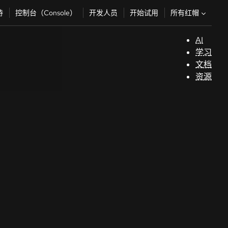
所有红帽
持
控制台（Console）
开发人员
开始试用
AI
支
学习
持
文档
资源
（
开
发
人
员
开
始
试
用