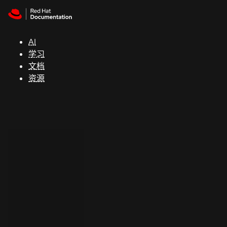
Skip to navigation
Skip to content
支
持
AI
学习
控制台
文档
（Console）
资源
开
发
人
员
开
始
试
用
联