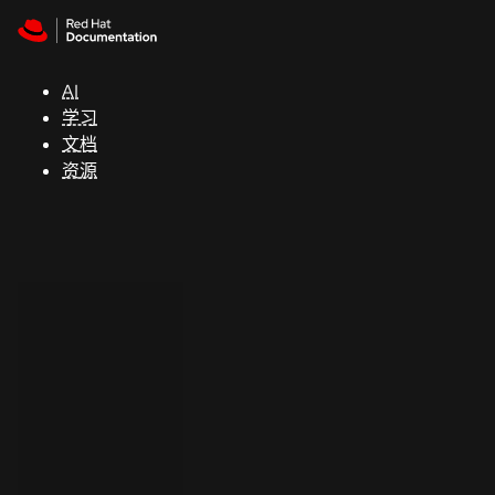
Skip to navigation
Skip to content
支
持
AI
学习
控制台
文档
（Console）
资源
开
发
人
员
开
始
试
用
联