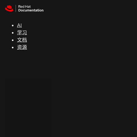
Skip to navigation
Skip to content
支
持
AI
学习
控制台
文档
（Console）
资源
开
发
人
员
开
始
试
用
联