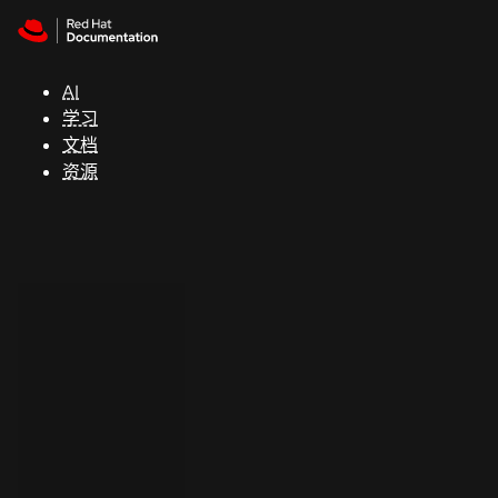
Skip to navigation
Skip to content
支
持
AI
学习
控制台
文档
（Console）
资源
开
发
人
员
开
始
试
用
联