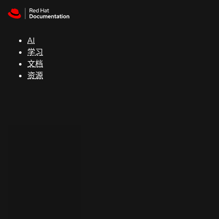
Skip to navigation
Skip to content
支
持
AI
学习
控制台
文档
（Console）
资源
开
发
人
员
开
始
试
用
联