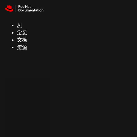
Skip to navigation
Skip to content
支
持
AI
学习
控制台
文档
（Console）
资源
开
发
人
员
开
始
试
用
联