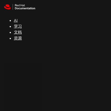
Skip to navigation
Skip to content
支
持
AI
学习
控制台
文档
（Console）
资源
开
发
人
员
开
始
试
用
联