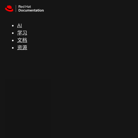
Skip to navigation
Skip to content
支
持
AI
学习
控制台
文档
（Console）
资源
开
发
人
员
开
始
试
用
联