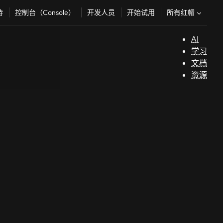
所有红帽
持
控制台（Console）
开发人员
开始试用
AI
支
学习
持
文档
资源
（
开
发
人
员
开
始
试
用