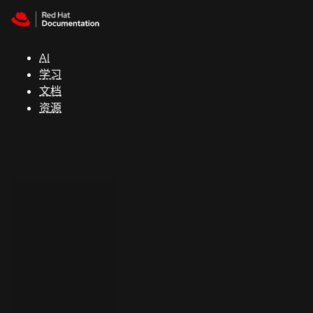
Skip to navigation
Skip to content
支
持
AI
学习
控制台
文档
（Console）
资源
开
发
人
员
开
始
试
用
联