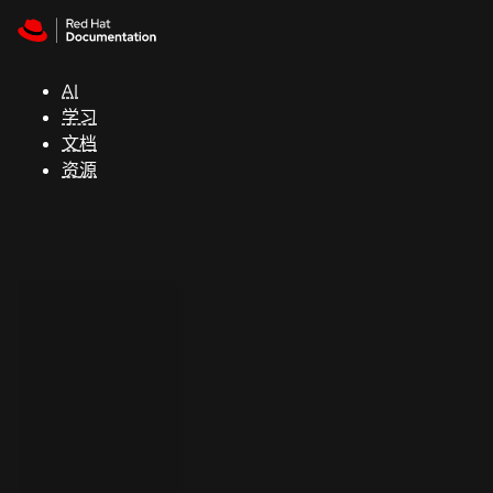
Skip to navigation
Skip to content
支
持
AI
学习
控制台
文档
（Console）
资源
开
发
人
员
开
始
试
用
联