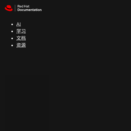
Skip to navigation
Skip to content
支
持
AI
学习
控制台
文档
（Console）
资源
开
发
人
员
开
始
试
用
联