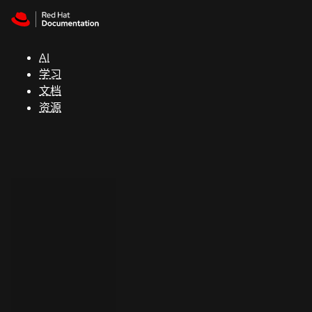
Skip to navigation
Skip to content
支
持
AI
学习
控制台
文档
（Console）
资源
开
发
人
员
开
始
试
用
联