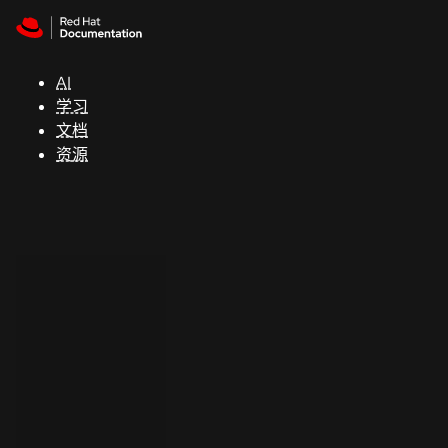
Skip to navigation
Skip to content
支
持
AI
学习
控制台
文档
（Console）
资源
开
发
人
员
开
始
试
用
联