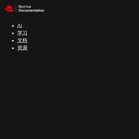
Skip to navigation
Skip to content
支
持
AI
学习
控制台
文档
（Console）
资源
开
发
人
员
开
始
试
用
联