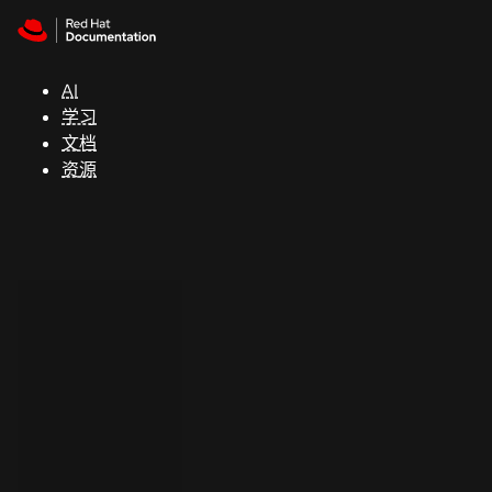
Skip to navigation
Skip to content
支
持
AI
学习
控制台
文档
（Console）
资源
开
发
人
员
开
始
试
用
联