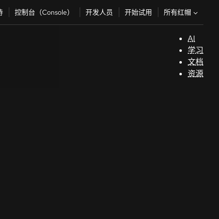
所有红帽
持
控制台（Console）
开发人员
开始试用
AI
支
学习
持
文档
资源
（
开
发
人
员
开
始
试
用