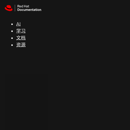
Skip to navigation
Skip to content
支
持
AI
学习
控制台
文档
（Console）
资源
开
发
人
员
开
始
试
用
联