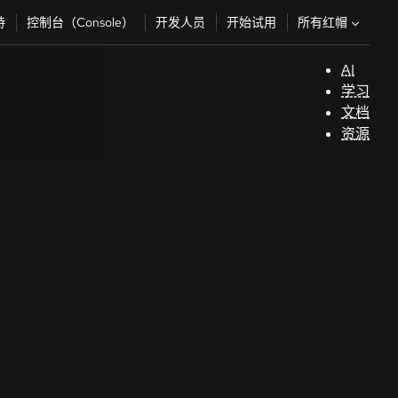
所有红帽
持
控制台（Console）
开发人员
开始试用
AI
支
学习
持
文档
资源
（
开
发
人
员
开
始
试
用