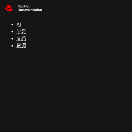
Skip to navigation
Skip to content
支
持
AI
学习
控制台
文档
（Console）
资源
开
发
人
员
开
始
试
用
联