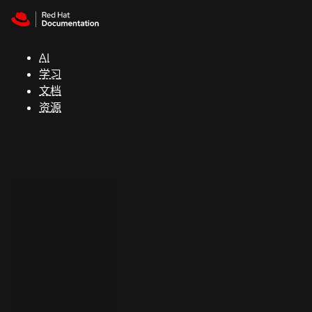
Skip to navigation
Skip to content
支
持
AI
学习
控制台
文档
（Console）
资源
开
发
人
员
开
始
试
用
联