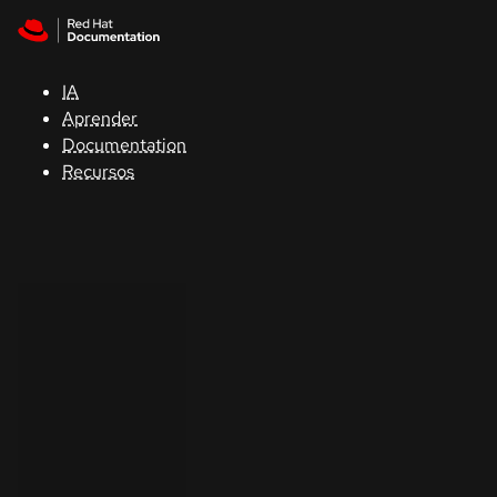
Skip to navigation
Skip to content
Apoyo
IA
Consola
Aprender
Documentation
Desarrolladores
Recursos
Iniciar
una
prueba
Contacto
Seleccione
su idioma