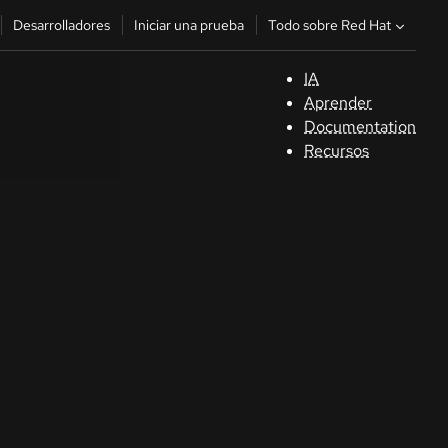
Todo sobre Red Hat
Desarrolladores
Iniciar una prueba
IA
A
Aprender
Documentation
C
Recursos
De
In
p
C
Sele
su i