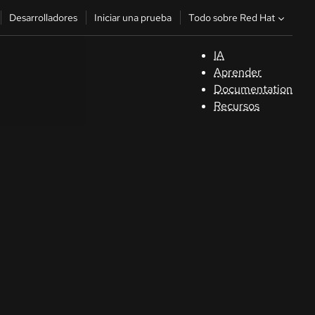
Todo sobre Red Hat
Desarrolladores
Iniciar una prueba
IA
A
Aprender
Documentation
C
Recursos
De
In
p
C
Sele
su i