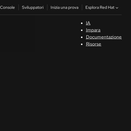
Esplora Red Hat
Console
Sviluppatori
Inizia una prova
IA
S
Impara
Documentazione
C
Risorse
Sv
In
u
pr
Co
Sele
la li