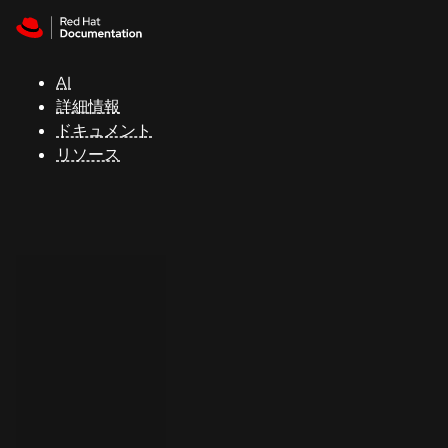
Skip to navigation
Skip to content
サ
ポ
ー
AI
ト
詳細情報
ドキュメント
リソース
コ
ン
ソ
ー
ル
開
発
者
ト
ラ