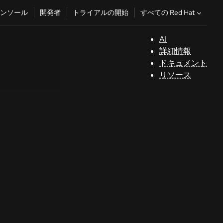
すべての Red Hat
ンソール
開発者
トライアルの開始
AI
サ
詳細情報
ポ
ドキュメント
ー
リソース
ト
コ
ン
ソ
ー
ル
開
発
者