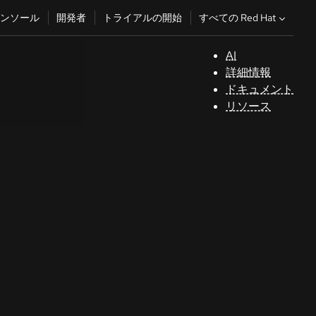
すべての Red Hat
ンソール
開発者
トライアルの開始
AI
サ
詳細情報
ポ
ドキュメント
ー
リソース
ト
コ
ン
ソ
ー
ル
開
発
者