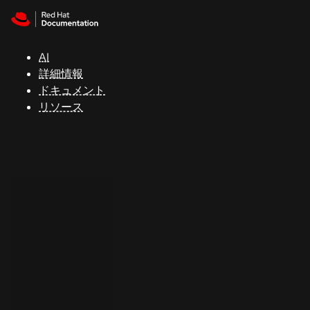
Skip to navigation
Skip to content
サ
ポ
ー
AI
ト
詳細情報
ドキュメント
リソース
コ
ン
ソ
ー
ル
開
発
者
ト
ラ