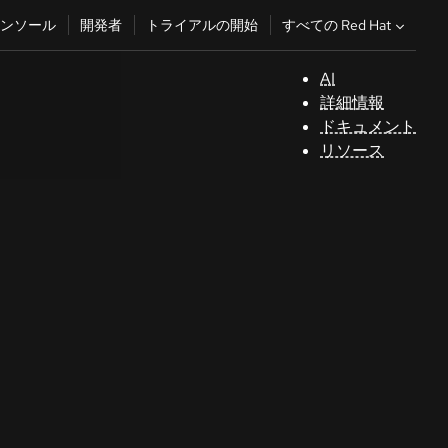
すべての Red Hat
ンソール
開発者
トライアルの開始
AI
サ
詳細情報
ポ
ドキュメント
ー
リソース
ト
コ
ン
ソ
ー
ル
開
発
者