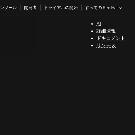
すべての Red Hat
ンソール
開発者
トライアルの開始
AI
サ
詳細情報
ポ
ドキュメント
ー
リソース
ト
コ
ン
ソ
ー
ル
開
発
者