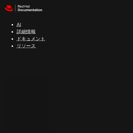
Skip to navigation
Skip to content
サ
ポ
ー
AI
ト
詳細情報
ドキュメント
リソース
コ
ン
ソ
ー
ル
開
発
者
ト
ラ