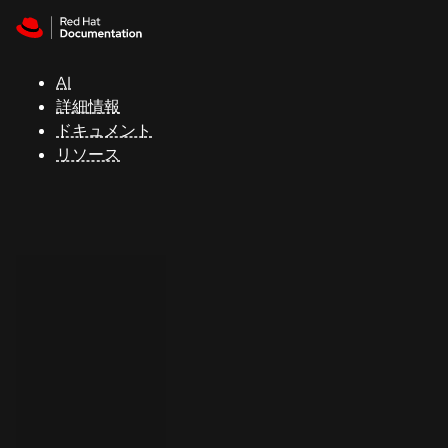
Skip to navigation
Skip to content
サ
ポ
ー
AI
ト
詳細情報
ドキュメント
リソース
コ
ン
ソ
ー
ル
開
発
者
ト
ラ