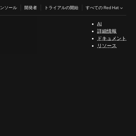
すべての Red Hat
ンソール
開発者
トライアルの開始
AI
サ
詳細情報
ポ
ドキュメント
ー
リソース
ト
コ
ン
ソ
ー
ル
開
発
者