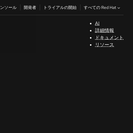
すべての Red Hat
ンソール
開発者
トライアルの開始
AI
サ
詳細情報
ポ
ドキュメント
ー
リソース
ト
コ
ン
ソ
ー
ル
開
発
者