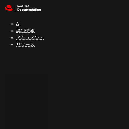
Skip to navigation
Skip to content
サ
ポ
ー
AI
ト
詳細情報
ドキュメント
リソース
コ
ン
ソ
ー
ル
開
発
者
ト
ラ