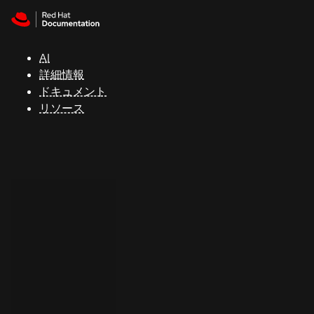
Skip to navigation
Skip to content
サ
ポ
ー
AI
ト
詳細情報
ドキュメント
リソース
コ
ン
ソ
ー
ル
開
発
者
ト
ラ