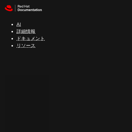
Skip to navigation
Skip to content
サ
ポ
ー
AI
ト
詳細情報
ドキュメント
リソース
コ
ン
ソ
ー
ル
開
発
者
ト
ラ