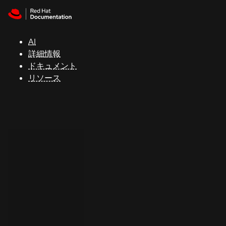
Skip to navigation
Skip to content
サ
ポ
ー
AI
ト
詳細情報
ドキュメント
リソース
コ
ン
ソ
ー
ル
開
発
者
ト
ラ