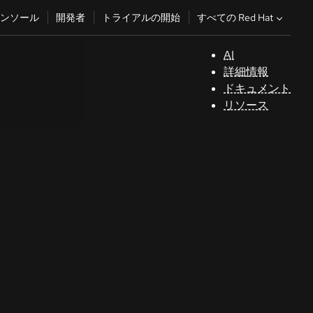
すべての Red Hat
ンソール
開発者
トライアルの開始
AI
サ
詳細情報
ポ
ドキュメント
ー
リソース
ト
コ
ン
ソ
ー
ル
開
発
者