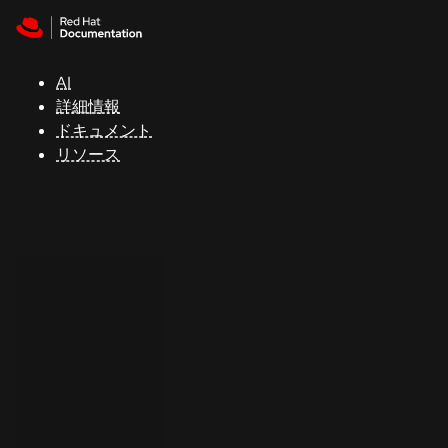
Skip to navigation
Skip to content
サ
ポ
ー
AI
ト
詳細情報
ドキュメント
リソース
コ
ン
ソ
ー
ル
開
発
者
ト
ラ