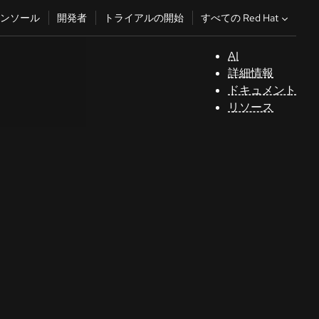
すべての Red Hat
ンソール
開発者
トライアルの開始
AI
サ
詳細情報
ポ
ドキュメント
ー
リソース
ト
コ
ン
ソ
ー
ル
開
発
者