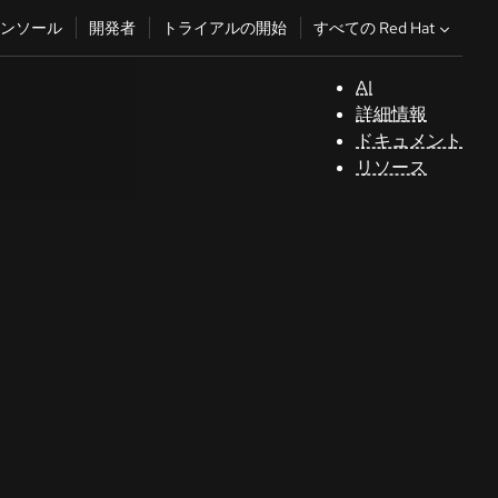
すべての Red Hat
ンソール
開発者
トライアルの開始
AI
サ
詳細情報
ポ
ドキュメント
ー
リソース
ト
コ
ン
ソ
ー
ル
開
発
者