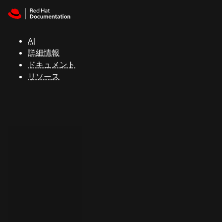
Skip to navigation
Skip to content
サ
ポ
ー
AI
ト
詳細情報
ドキュメント
リソース
コ
ン
ソ
ー
ル
開
発
者
ト
ラ