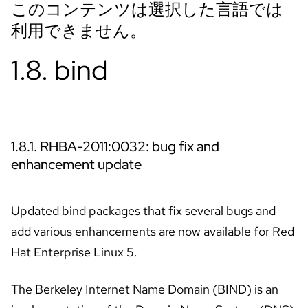
イ
ア
ル
の
開
始
お
問
い
合
わ
言
語
せ
の
選
択