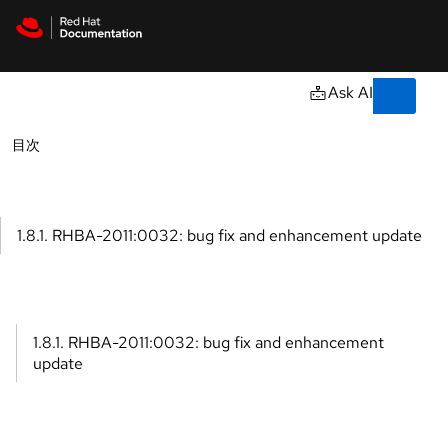
Skip to navigation
Skip to content
サ
ポ
ー
AI
ト
詳細情報
ドキュメント
リソース
コ
ン
ソ
ー
ル
開
発
者
ト
ラ